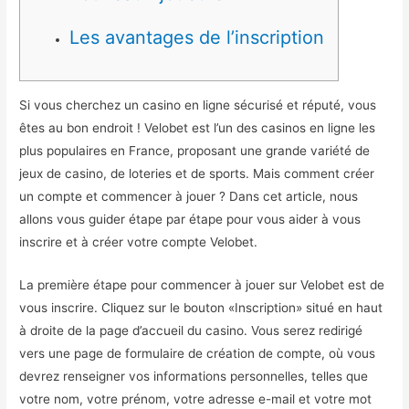
Les avantages de l’inscription
Si vous cherchez un casino en ligne sécurisé et réputé, vous
êtes au bon endroit ! Velobet est l’un des casinos en ligne les
plus populaires en France, proposant une grande variété de
jeux de casino, de loteries et de sports. Mais comment créer
un compte et commencer à jouer ? Dans cet article, nous
allons vous guider étape par étape pour vous aider à vous
inscrire et à créer votre compte Velobet.
La première étape pour commencer à jouer sur Velobet est de
vous inscrire. Cliquez sur le bouton «Inscription» situé en haut
à droite de la page d’accueil du casino. Vous serez redirigé
vers une page de formulaire de création de compte, où vous
devrez renseigner vos informations personnelles, telles que
votre nom, votre prénom, votre adresse e-mail et votre mot