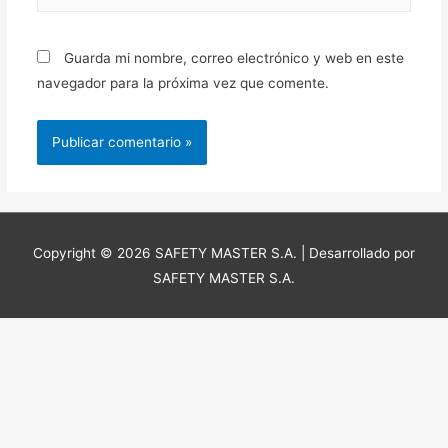
Guarda mi nombre, correo electrónico y web en este
navegador para la próxima vez que comente.
Copyright © 2026
SAFETY MASTER S.A.
| Desarrollado por
SAFETY MASTER S.A.