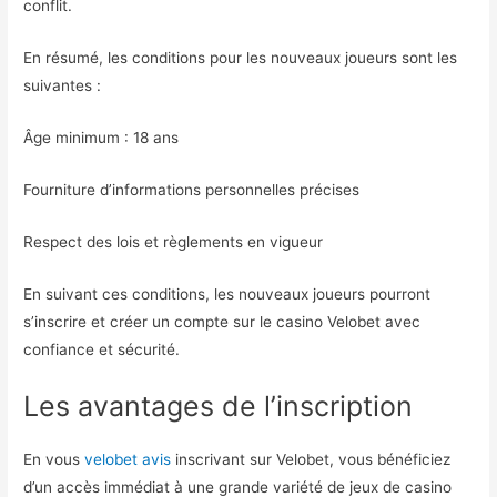
conflit.
En résumé, les conditions pour les nouveaux joueurs sont les
suivantes :
Âge minimum : 18 ans
Fourniture d’informations personnelles précises
Respect des lois et règlements en vigueur
En suivant ces conditions, les nouveaux joueurs pourront
s’inscrire et créer un compte sur le casino Velobet avec
confiance et sécurité.
Les avantages de l’inscription
En vous
velobet avis
inscrivant sur Velobet, vous bénéficiez
d’un accès immédiat à une grande variété de jeux de casino