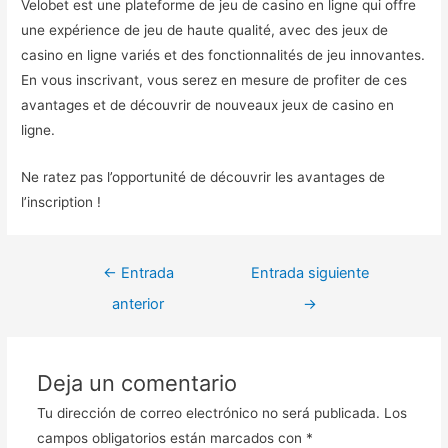
Velobet est une plateforme de jeu de casino en ligne qui offre
une expérience de jeu de haute qualité, avec des jeux de
casino en ligne variés et des fonctionnalités de jeu innovantes.
En vous inscrivant, vous serez en mesure de profiter de ces
avantages et de découvrir de nouveaux jeux de casino en
ligne.
Ne ratez pas l’opportunité de découvrir les avantages de
l’inscription !
Navegación
←
Entrada
Entrada siguiente
de
anterior
→
entradas
Deja un comentario
Tu dirección de correo electrónico no será publicada.
Los
campos obligatorios están marcados con
*