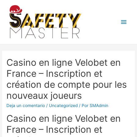
Men
princ
Casino en ligne Velobet en
France – Inscription et
création de compte pour les
nouveaux joueurs
Deja un comentario
/
Uncategorized
/ Por
SMAdmin
Casino en ligne Velobet en
France – Inscription et