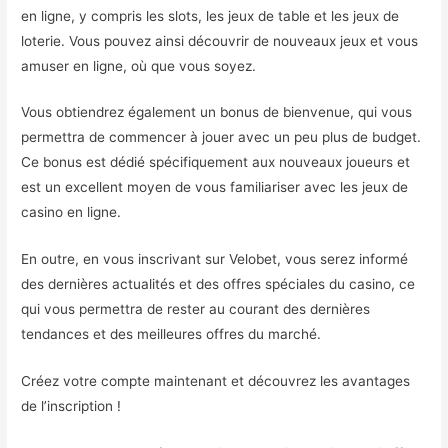
en ligne, y compris les slots, les jeux de table et les jeux de
loterie. Vous pouvez ainsi découvrir de nouveaux jeux et vous
amuser en ligne, où que vous soyez.
Vous obtiendrez également un bonus de bienvenue, qui vous
permettra de commencer à jouer avec un peu plus de budget.
Ce bonus est dédié spécifiquement aux nouveaux joueurs et
est un excellent moyen de vous familiariser avec les jeux de
casino en ligne.
En outre, en vous inscrivant sur Velobet, vous serez informé
des dernières actualités et des offres spéciales du casino, ce
qui vous permettra de rester au courant des dernières
tendances et des meilleures offres du marché.
Créez votre compte maintenant et découvrez les avantages
de l’inscription !