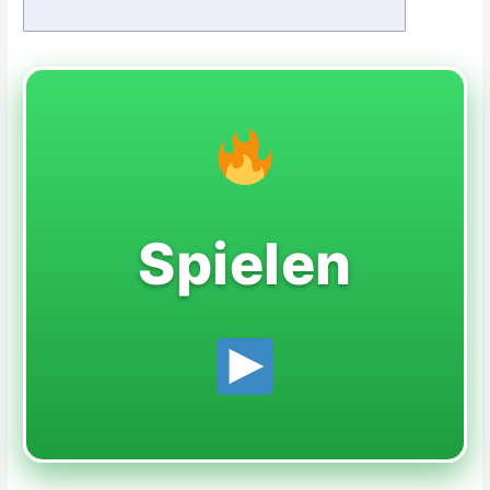
Spielen