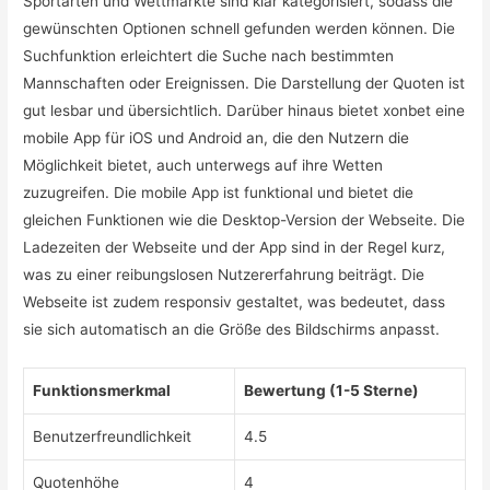
Sportarten und Wettmärkte sind klar kategorisiert, sodass die
gewünschten Optionen schnell gefunden werden können. Die
Suchfunktion erleichtert die Suche nach bestimmten
Mannschaften oder Ereignissen. Die Darstellung der Quoten ist
gut lesbar und übersichtlich. Darüber hinaus bietet xonbet eine
mobile App für iOS und Android an, die den Nutzern die
Möglichkeit bietet, auch unterwegs auf ihre Wetten
zuzugreifen. Die mobile App ist funktional und bietet die
gleichen Funktionen wie die Desktop-Version der Webseite. Die
Ladezeiten der Webseite und der App sind in der Regel kurz,
was zu einer reibungslosen Nutzererfahrung beiträgt. Die
Webseite ist zudem responsiv gestaltet, was bedeutet, dass
sie sich automatisch an die Größe des Bildschirms anpasst.
Funktionsmerkmal
Bewertung (1-5 Sterne)
Benutzerfreundlichkeit
4.5
Quotenhöhe
4