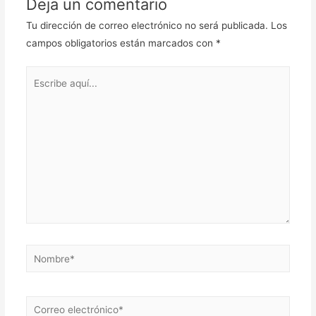
Deja un comentario
Tu dirección de correo electrónico no será publicada.
Los
campos obligatorios están marcados con
*
Escribe
aquí...
Nombre*
Correo