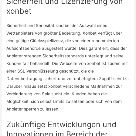
Sicherheit und Lizenzierung von
xonbet
Sicherheit und Seriosität sind bei der Auswahl eines
Wettanbieters von größter Bedeutung. Xonbet verfügt über
eine gültige Glücksspiellizenz, die von einer renommierten
Aufsichtsbehörde ausgestellt wurde. Dies garantiert, dass der
Anbieter strengen Sicherheitsstandards unterliegt und seine
Kunden fair behandelt. Die Webseite von xonbet ist zudem mit
einer SSL-Verschlüsselung geschützt, die die
Datenübertragung sichert und vor unbefugtem Zugriff schützt.
Darüber hinaus setzt xonbet verschiedene Maßnahmen zur
Verhinderung von Spielsucht ein. Kunden haben die
Möglichkeit, sich selbst Limits zu setzen oder sich von dem
Anbieter sperren zu lassen.
Zukünftige Entwicklungen und
Innovationen im Bereich der