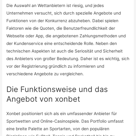
Die Auswahl an Wettanbietern ist riesig, und jedes
Unternehmen versucht, sich durch spezielle Angebote und
Funktionen von der Konkurrenz abzuheben. Dabei spielen
Faktoren wie die Quoten, die Benutzerfreundlichkeit der
Webseite oder App, die angebotenen Zahlungsmethoden und
der Kundenservice eine entscheidende Rolle. Neben den
technischen Aspekten ist auch die Seriosität und Sicherheit
des Anbieters von großer Bedeutung. Daher ist es wichtig, sich
vor der Registrierung gründlich zu informieren und
verschiedene Angebote zu vergleichen.
Die Funktionsweise und das
Angebot von xonbet
Xonbet positioniert sich als ein umfassender Anbieter für
Sportwetten und Online-Casinospiele. Das Portfolio umfasst
eine breite Palette an Sportarten, von den populären