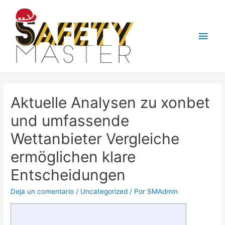
Men
princ
Aktuelle Analysen zu xonbet
und umfassende
Wettanbieter Vergleiche
ermöglichen klare
Entscheidungen
Deja un comentario
/
Uncategorized
/ Por
SMAdmin