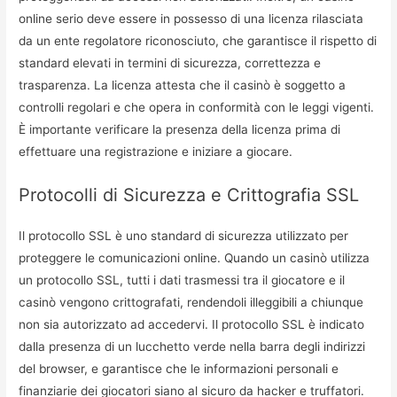
online serio deve essere in possesso di una licenza rilasciata
da un ente regolatore riconosciuto, che garantisce il rispetto di
standard elevati in termini di sicurezza, correttezza e
trasparenza. La licenza attesta che il casinò è soggetto a
controlli regolari e che opera in conformità con le leggi vigenti.
È importante verificare la presenza della licenza prima di
effettuare una registrazione e iniziare a giocare.
Protocolli di Sicurezza e Crittografia SSL
Il protocollo SSL è uno standard di sicurezza utilizzato per
proteggere le comunicazioni online. Quando un casinò utilizza
un protocollo SSL, tutti i dati trasmessi tra il giocatore e il
casinò vengono crittografati, rendendoli illeggibili a chiunque
non sia autorizzato ad accedervi. Il protocollo SSL è indicato
dalla presenza di un lucchetto verde nella barra degli indirizzi
del browser, e garantisce che le informazioni personali e
finanziarie dei giocatori siano al sicuro da hacker e truffatori.